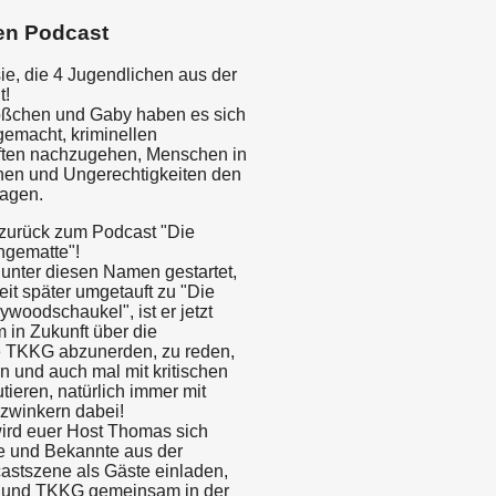
en Podcast
ie, die 4 Jugendlichen aus der
t!
lößchen und Gaby haben es sich
gemacht, kriminellen
ten nachzugehen, Menschen in
hen und Ungerechtigkeiten den
agen.
zurück zum Podcast "Die
gematte"!
 unter diesen Namen gestartet,
it später umgetauft zu "Die
woodschaukel", ist er jetzt
 in Zukunft über die
e TKKG abzunerden, zu reden,
 und auch mal mit kritischen
utieren, natürlich immer mit
zwinkern dabei!
ird euer Host Thomas sich
e und Bekannte aus der
astszene als Gäste einladen,
n und TKKG gemeinsam in der