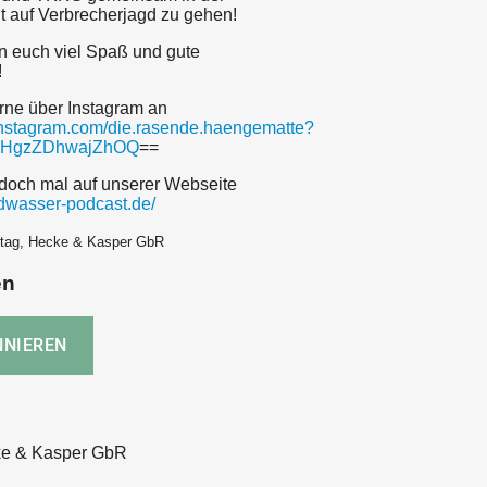
dt auf Verbrecherjagd zu gehen!
 euch viel Spaß und gute
!
ne über Instagram an
instagram.com/die.rasende.haengematte?
ZHgzZDhwajZhOQ
==
doch mal auf unserer Webseite
ndwasser-podcast.de/
eitag, Hecke & Kasper GbR
en
ke & Kasper GbR