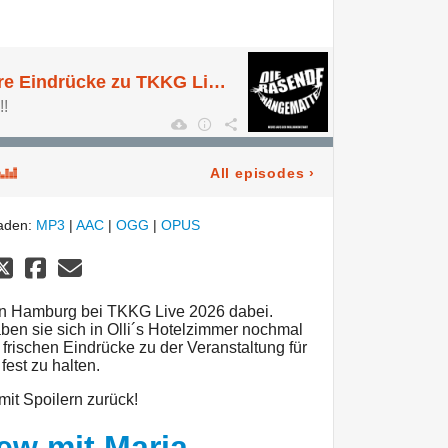
Sonderfolge: Unsere Eindrücke zu TKKG Live - "Das verschollene Zepter von Gizeh"
!
All episodes
›
laden:
MP3
|
AAC
|
OGG
|
OPUS
in Hamburg bei TKKG Live 2026 dabei.
ben sie sich in Olli´s Hotelzimmer nochmal
rischen Eindrücke zu der Veranstaltung für
fest zu halten.
it Spoilern zurück!
iew mit Maria