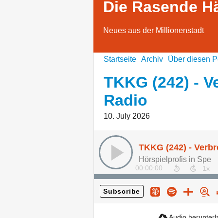
Die Rasende H
Neues aus der Millionenstadt
Startseite
Archiv
Über diesen P
TKKG (242) - V
Radio
10. July 2026
TKKG (242) - Verbr
Hörspielprofis in Spe
00:00:00
Subscribe
Audio herunter