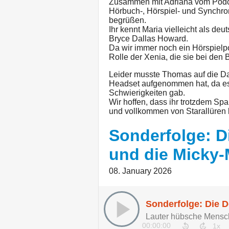
Zusammen mit Adriana vom Podca
Hörbuch-, Hörspiel- und Synchro
begrüßen.
Ihr kennt Maria vielleicht als d
Bryce Dallas Howard.
Da wir immer noch ein Hörspielpo
Rolle der Xenia, die sie bei den 
Leider musste Thomas auf die Dat
Headset aufgenommen hat, da es 
Schwierigkeiten gab.
Wir hoffen, dass ihr trotzdem S
und vollkommen von Starallüren b
Sonderfolge: Di
und die Micky
08. January 2026
Lauter hübsche Mensc
00:00:00