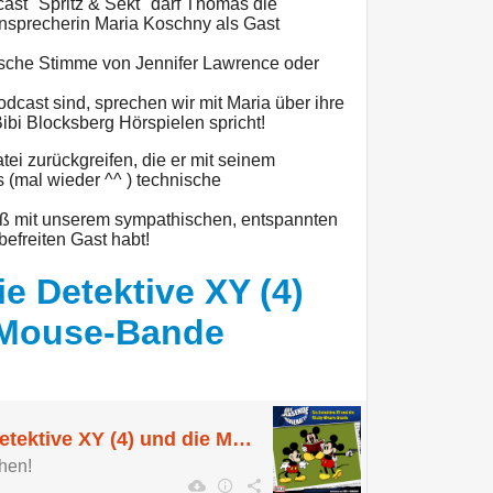
st "Spritz & Sekt" darf Thomas die
nsprecherin Maria Koschny als Gast
eutsche Stimme von Jennifer Lawrence oder
dcast sind, sprechen wir mit Maria über ihre
Bibi Blocksberg Hörspielen spricht!
ei zurückgreifen, die er mit seinem
(mal wieder ^^ ) technische
paß mit unserem sympathischen, entspannten
efreiten Gast habt!
e Detektive XY (4)
-Mouse-Bande
Sonderfolge: Die Detektive XY (4) und die Micky-Mouse-Bande
hen!