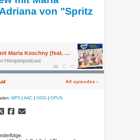
Adriana von "Spritz
Special: Interview mit Maria Koschny (feat. Adriana von "Spritz & Sekt)
ein Hörspielpodcast
All episodes
›
laden:
MP3
|
AAC
|
OGG
|
OPUS
nderfolge.