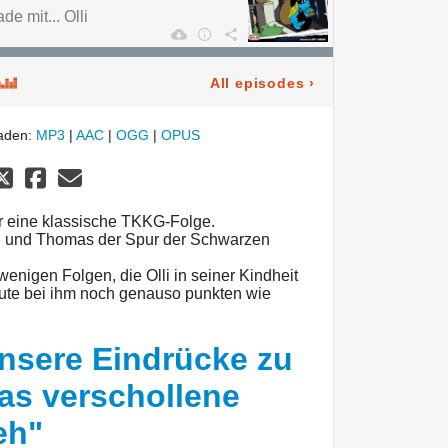
e mit... Olli
All episodes
›
laden:
MP3
|
AAC
|
OGG
|
OPUS
r eine klassische TKKG-Folge.
 und Thomas der Spur der Schwarzen
enigen Folgen, die Olli in seiner Kindheit
eute bei ihm noch genauso punkten wie
nsere Eindrücke zu
as verschollene
eh"