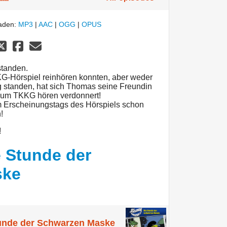
laden:
MP3
|
AAC
|
OGG
|
OPUS
standen.
G-Hörspiel reinhören konnten, aber weder
g standen, hat sich Thomas seine Freundin
zum TKKG hören verdonnert!
m Erscheinungstags des Hörspiels schon
!
!
e Stunde der
ske
tunde der Schwarzen Maske